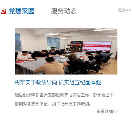
党建家园
服务动态
更多>>
更多>>
树牢实干政绩导向 抓实组宣纪固本强...
继后勤保障部各党支部顺利完成换届工作，部党委已于
前期对各支部书记、副书记开展工作培训。...
查看详细>>