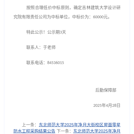
按照合理低价中标原则，确定
吉林建筑大学设计研
究院有限责任公司
为中标单位，中标价为：
元。
60000
特此公示！公示期
天
3
联系人：
于
老师
联系电话：
8
4536015
后勤保障部
年
月
日
2025
4
28
上一条：
东北师范大学2025年净月大街校区屋面零星
防水工程采购结果公告
下一条：
东北师范大学2025年净月