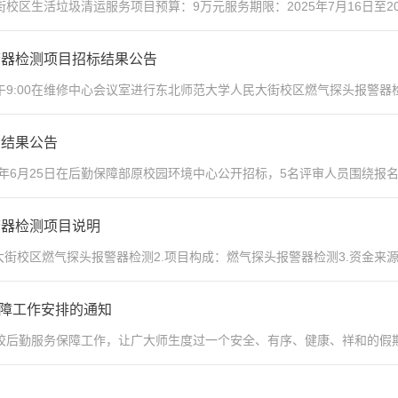
区生活垃圾清运服务项目预算：9万元服务期限：2025年7月16日至202
警器检测项目招标结果公告
9:00在维修中心会议室进行东北师范大学人民大街校区燃气探头报警器检
购结果公告
6月25日在后勤保障部原校园环境中心公开招标，5名评审人员围绕报名商
警器检测项目说明
街校区燃气探头报警器检测2.项目构成：燃气探头报警器检测3.资金来源
务保障工作安排的通知
后勤服务保障工作，让广大师生度过一个安全、有序、健康、祥和的假期，