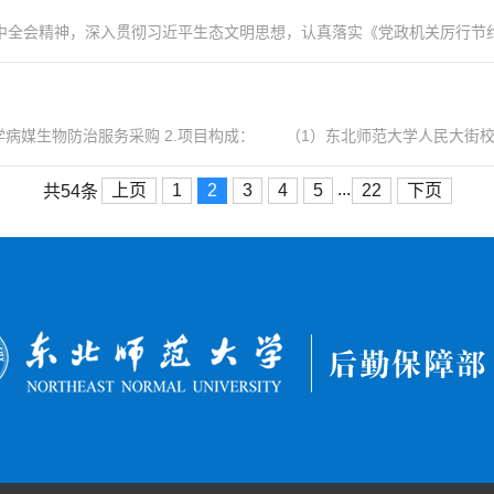
会精神，深入贯彻习近平生态文明思想，认真落实《党政机关厉行节约反对
告
病媒生物防治服务采购 2.项目构成： （1）东北师范大学人民大街校区
...
上页
1
2
3
4
5
22
下页
共54条