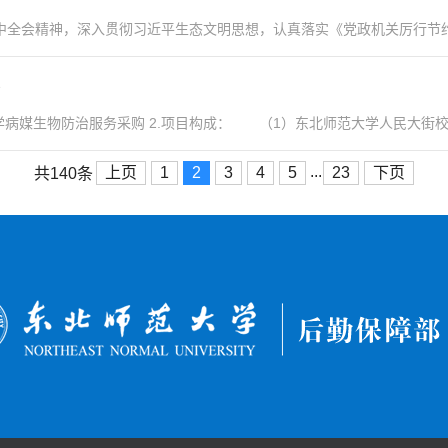
会精神，深入贯彻习近平生态文明思想，认真落实《党政机关厉行节约反对
告
病媒生物防治服务采购 2.项目构成： （1）东北师范大学人民大街校区
...
上页
1
2
3
4
5
23
下页
共140条