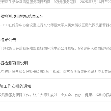
区生活垃圾清运服务项目预算：9万元服务期限：2025年7月16日至202
警器检测项目招标结果公告
9:00在维修中心会议室进行东北师范大学人民大街校区燃气探头报警器检
购结果公告
6月25日在后勤保障部原校园环境中心公开招标，5名评审人员围绕报名商
警器检测项目说明
街校区燃气探头报警器检测2.项目构成：燃气探头报警器检测3.资金来源
务保障工作安排的通知
后勤服务保障工作，让广大师生度过一个安全、有序、健康、祥和的假期，